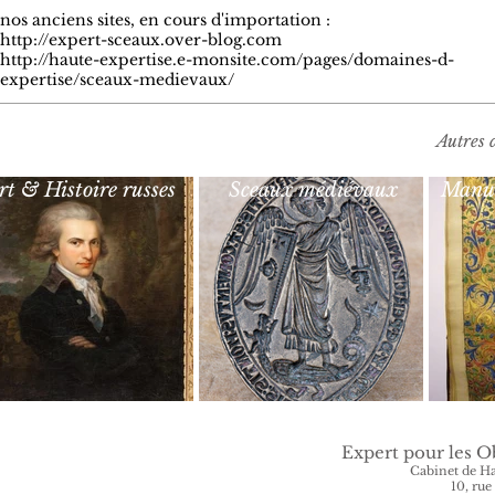
nos anciens sites, en cours d'importation :
http://expert-sceaux.over-blog.com
http://haute-expertise.e-monsite.com/pages/domaines-d-
expertise/sceaux-medievaux/
Autres 
rt & Histoire russes
Sceaux médiévaux
Manus
Expert pour les O
Cabinet de Ha
10, ru