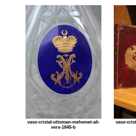
vase-cristal-ottoman-mehemet-ali-
vase-cris
vers-1845-b